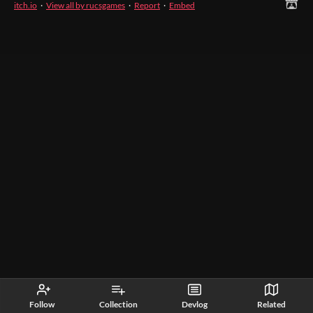
itch.io
·
View all by rucsgames
·
Report
·
Embed
Follow
Collection
Devlog
Related